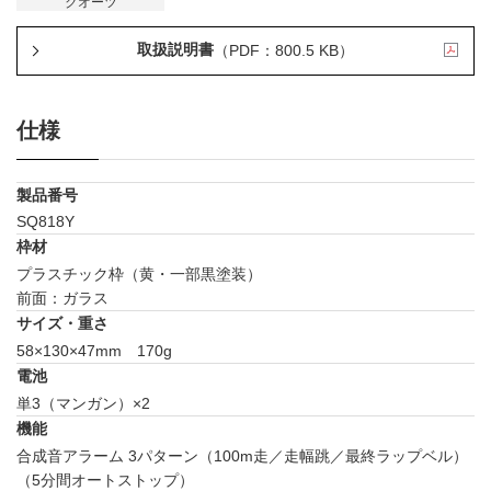
クオーツ
取扱説明書
（PDF：800.5 KB）
仕様
製品番号
SQ818Y
枠材
プラスチック枠（黄・一部黒塗装）
前面：ガラス
サイズ・重さ
58×130×47mm 170g
電池
単3（マンガン）×2
機能
合成音アラーム 3パターン（100m走／走幅跳／最終ラップベル）
（5分間オートストップ）