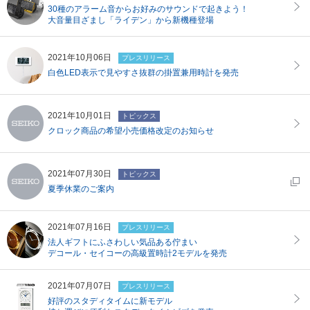
移
30種のアラーム音からお好みのサウンドで起きよう！
動
大音量目ざまし「ライデン」から新機種登場
し
ま
す
2021年10月06日
プレスリリース
本
文
白色LED表示で見やすさ抜群の掛置兼用時計を発売
へ
移
動
2021年10月01日
し
トピックス
ま
クロック商品の希望小売価格改定のお知らせ
す
フ
ッ
タ
2021年07月30日
トピックス
ー
夏季休業のご案内
情
報
へ
移
2021年07月16日
プレスリリース
動
法人ギフトにふさわしい気品ある佇まい
し
デコール・セイコーの高級置時計2モデルを発売
ま
す
2021年07月07日
プレスリリース
好評のスタディタイムに新モデル