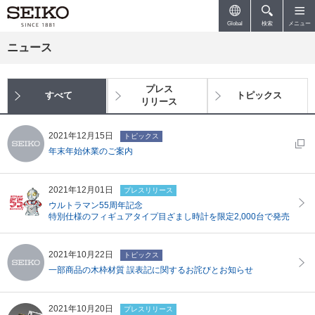
ペ
こ
ー
こ
Global
検索
メニュー
ジ
か
内
ら
ニュース
を
本
移
文
動
で
す
す
プレス
すべて
トピックス
る
リリース
た
め
の
2021年12月15日
トピックス
リ
年末年始休業のご案内
ン
ク
で
す
2021年12月01日
プレスリリース
サ
ウルトラマン55周年記念
イ
特別仕様のフィギュアタイプ目ざまし時計を限定2,000台で発売
ト
内
主
要
2021年10月22日
トピックス
メ
一部商品の木枠材質 誤表記に関するお詫びとお知らせ
ニ
ュ
ー
2021年10月20日
へ
プレスリリース