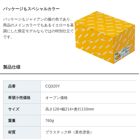
パッケージもスペシャルカラー
パッケージもジャイアンの服の色であり、
商品のメインカラーでもあるイエローを基
調にした限定モデルならではの特別仕立て
です。
製品仕様
品番
CQ320Y
希望小売価格
オープン価格
サイズ
高さ126×幅214×奥行133mm
重量
760g
材質
プラスチック枠（黄色塗装）