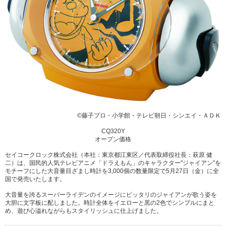
移
動
し
ま
す
本
文
へ
移
動
し
ま
す
フ
©藤子プロ・小学館・テレビ朝日・シンエイ・ＡＤＫ
ッ
タ
CQ320Y
ー
オープン価格
情
報
セイコークロック株式会社（本社：東京都江東区／代表取締役社長：萩原 健
へ
二）は、国民的人気テレビアニメ「ドラえもん」のキャラクター"ジャイアン"を
移
モチーフにした大音量目ざまし時計を3,000個の数量限定で5月27日（金）に全
動
国で発売いたします。
し
ま
大音量を誇るスーパーライデンのイメージにピッタリのジャイアンが歌う姿を
す
大胆に文字板に配しました。時計全体をイエローと黒の2色でシンプルにまと
め、遊び心溢れながらもスタイリッシュに仕上げました。