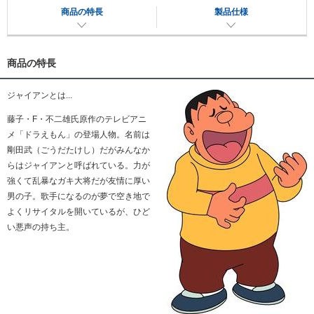
商品の特長
製品仕様
商品の特長
ジャイアンとは...
藤子・F・不二雄氏原作のテレビアニ
メ「ドラえもん」の登場人物。名前は
剛田武（ごう
だたけし）だがみんなか
らはジャイアンと呼ばれている。力が
強くて乱暴な
ガキ大将だが友情に厚い
男の子。歌手になるのが夢で空き地で
よくリサイタルを開いているが、ひど
い悪声の持ち主。