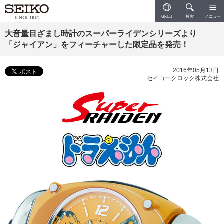
ペ
こ
ー
こ
Global
検索
メニュー
ジ
か
内
ら
大音量目ざまし時計のスーパーライデンシリーズより
を
本
移
文
「ジャイアン」をフィーチャーした限定品を発売！
動
で
す
す
る
2016年05月13日
た
セイコークロック株式会社
め
の
リ
ン
ク
で
す
サ
イ
ト
内
主
要
メ
ニ
ュ
ー
へ