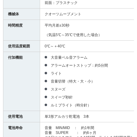
前面：プラスチック
機械体
クオーツムーブメント
時間精度
平均月差±30秒
（気温5℃～35℃で使用した場合）
使用温度範囲
0℃～＋40℃
付加機能
大音量ベル音アラーム
アラームオートストップ：約5分間
ライト
音量切替（特大・大・小）
スヌーズ
スイープ秒針
ルミブライト（時分針）
使用電池
単3形アルカリ乾電池 3本
電池寿命
音量 MIN/MID ： 約1年間
音量 SUPER ： 約6ヶ月