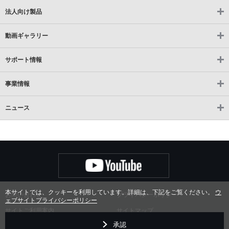
ら
法人向け製品
フ
ッ
タ
動画ギャラリー
ー
情
報
サポート情報
で
す
事業情報
ニュース
本サイトでは、クッキーを利用しています。詳細は、
下記
をご覧ください。
ウ
お問い合わせ
プライバシーポリシー
ェブサイトプライバシーポリシー
サイトご利用案内
サイトマップ
承認
©2026 Seiko Watch Corporation