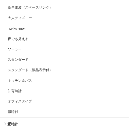
衛星電波（スペースリンク）
大人ディズニー
nu･ku･mo･ri
夜でも見える
ソーラー
スタンダード
スタンダード（液晶表示付）
キッチン＆バス
知育時計
オフィスタイプ
報時付
置時計