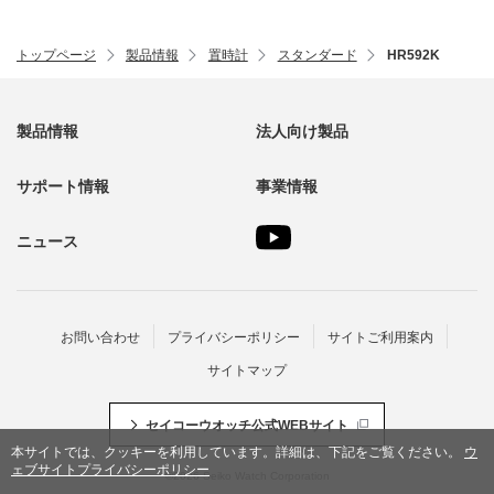
トップページ
製品情報
置時計
スタンダード
HR592K
製品情報
法人向け製品
サポート情報
事業情報
ニュース
お問い合わせ
プライバシーポリシー
サイトご利用案内
サイトマップ
セイコーウオッチ公式WEBサイト
本サイトでは、クッキーを利用しています。詳細は、
下記
をご覧ください。
ウ
ェブサイトプライバシーポリシー
©
2026
Seiko Watch Corporation