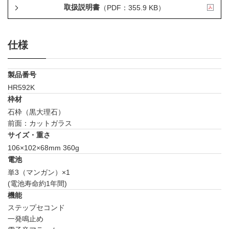
取扱説明書
（PDF：355.9 KB）
仕様
製品番号
HR592K
枠材
石枠（黒大理石）
前面：カットガラス
サイズ・重さ
106×102×68mm 360g
電池
単3（マンガン）×1
(電池寿命約1年間)
機能
ステップセコンド
一発鳴止め