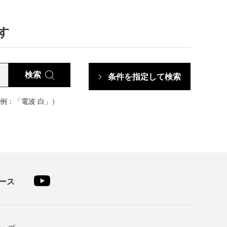
す
検索
条件を指定して検索
例：「電波 白」）
ース