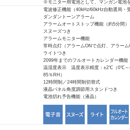
※モニター用電池として、マンガン電池
電波修正機能（40kHz/60kHz自動選局
ダンダントーンアラーム
アラームオートストップ機能（約5分間）
スヌーズつき
アラームモニター機能
常時点灯（アラームONで点灯、アラーム
ライトつき
2099年までのフルオートカレンダー機能
温湿度表示 温度表示精度：±2℃（0℃～4
85％RH）
12時間制／24時間制切替式
液晶パネル角度調節用スタンドつき
電池切れ予告機能（液晶）