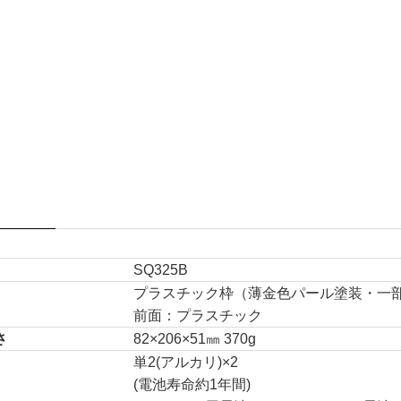
SQ325B
プラスチック枠（薄金色パール塗装・一
前面：プラスチック
さ
82×206×51㎜ 370g
単2(アルカリ)×2
(電池寿命約1年間)