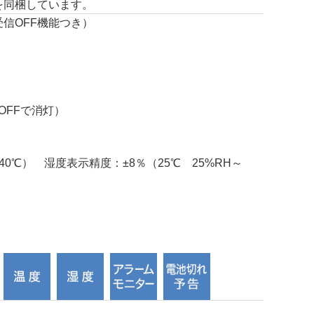
を同梱しています。
・受信OFF機能つき）
OFFで消灯）
0℃） 湿度表示精度：±8％（25℃ 25%RH～