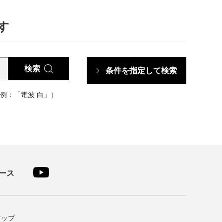
す
検索
条件を指定して検索
例：「電波 白」）
ース
マップ