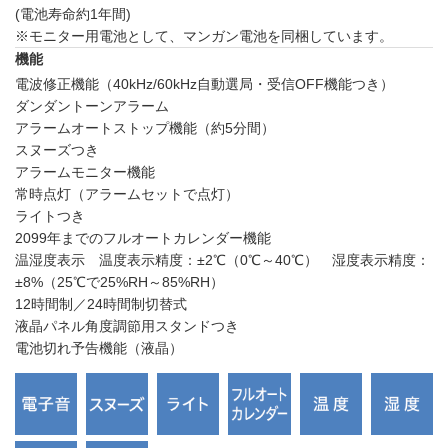
(電池寿命約1年間)
※モニター用電池として、マンガン電池を同梱しています。
機能
電波修正機能（40kHz/60kHz自動選局・受信OFF機能つき）
ダンダントーンアラーム
アラームオートストップ機能（約5分間）
スヌーズつき
アラームモニター機能
常時点灯（アラームセットで点灯）
ライトつき
2099年までのフルオートカレンダー機能
温湿度表示 温度表示精度：±2℃（0℃～40℃） 湿度表示精度：
±8%（25℃で25%RH～85%RH）
12時間制／24時間制切替式
液晶パネル角度調節用スタンドつき
電池切れ予告機能（液晶）