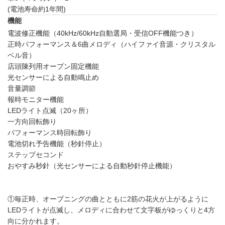
(電池寿命約1年間)
機能
電波修正機能（40kHz/60kHz自動選局・受信OFF機能つき）
正時パフォーマンス＆6曲メロディ（ハイファイ音源・クリスタル
ベル音）
店頭陳列用オープン固定機能
光センサーによる自動鳴止め
音量調節
報時モニター機能
LEDライト点滅（20ヶ所）
一方向回転飾り
パフォーマンス時回転飾り
電池切れ予告機能（秒針停止）
ステップセコンド
おやすみ秒針（光センサーによる自動秒針停止機能）
①毎正時、オープニングの曲とともに2筋の花火が上がるように
LEDライトが点滅し、メロディに合わせて文字板がゆっくりと4方
向に分かれます。