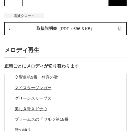
電波クロック
取扱説明書
（PDF：696.3 KB）
メロディ再生
正時ごとにメロディが切り替わります
交響曲第9番 歓喜の歌
マイスタージンガー
グリーンスリーブス
美しき青きドナウ
ブラームスの「ワルツ第15番」
時の踊り