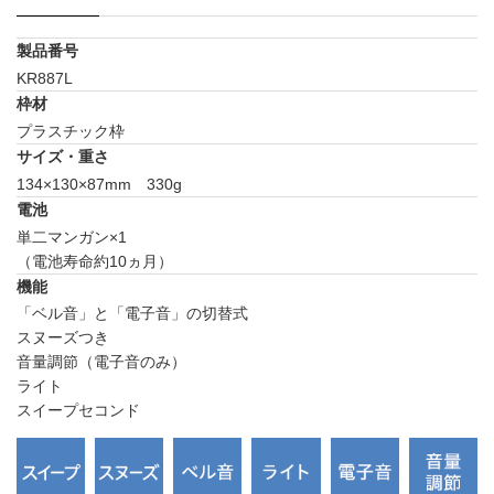
製品番号
KR887L
枠材
プラスチック枠
サイズ・重さ
134×130×87mm 330g
電池
単二マンガン×1
（電池寿命約10ヵ月）
機能
「ベル音」と「電子音」の切替式
スヌーズつき
音量調節（電子音のみ）
ライト
スイープセコンド